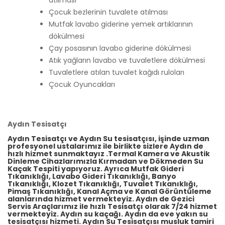
atılması
Çocuk bezlerinin tuvalete atılması
Mutfak lavabo giderine yemek artıklarının
dökülmesi
Çay posasının lavabo giderine dökülmesi
Atık yağların lavabo ve tuvaletlere dökülmesi
Tuvaletlere atılan tuvalet kağıdı ruloları
Çocuk Oyuncakları
Aydın Tesisatçı
Aydın Tesisatçı ve Aydın Su tesisatçısı, işinde uzman
profesyonel ustalarımız ile birlikte sizlere Aydın de
hızlı hizmet sunmaktayız .Termal Kamera ve Akustik
Dinleme Cihazlarımızla Kırmadan ve Dökmeden Su
Kaçak Tespiti yapıyoruz. Ayrıca Mutfak Gideri
Tıkanıklığı, Lavabo Gideri Tıkanıklığı, Banyo
Tıkanıklığı, Klozet Tıkanıklığı, Tuvalet Tıkanıklığı,
Pimaş Tıkanıklığı, Kanal Açma ve Kanal Görüntüleme
alanlarında hizmet vermekteyiz. Aydın de Gezici
Servis Araçlarımız ile hızlı Tesisatçı olarak 7/24 hizmet
vermekteyiz. Aydın su kaçağı. Aydın da eve yakın su
tesisatçısı hizmeti. Aydın Su Tesisatçısı musluk tamiri