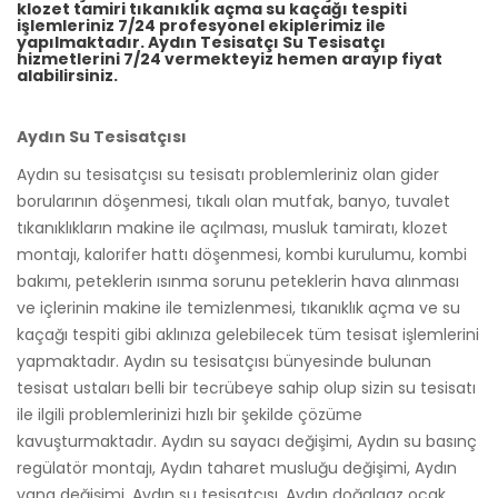
klozet tamiri tıkanıklık açma su kaçağı tespiti
işlemleriniz 7/24 profesyonel ekiplerimiz ile
yapılmaktadır. Aydın Tesisatçı Su Tesisatçı
hizmetlerini 7/24 vermekteyiz hemen arayıp fiyat
alabilirsiniz.
Aydın Su Tesisatçısı
Aydın su tesisatçısı su tesisatı problemleriniz olan gider
borularının döşenmesi, tıkalı olan mutfak, banyo, tuvalet
tıkanıklıkların makine ile açılması, musluk tamiratı, klozet
montajı, kalorifer hattı döşenmesi, kombi kurulumu, kombi
bakımı, peteklerin ısınma sorunu peteklerin hava alınması
ve içlerinin makine ile temizlenmesi, tıkanıklık açma ve su
kaçağı tespiti gibi aklınıza gelebilecek tüm tesisat işlemlerini
yapmaktadır. Aydın su tesisatçısı bünyesinde bulunan
tesisat ustaları belli bir tecrübeye sahip olup sizin su tesisatı
ile ilgili problemlerinizi hızlı bir şekilde çözüme
kavuşturmaktadır. Aydın su sayacı değişimi, Aydın su basınç
regülatör montajı, Aydın taharet musluğu değişimi, Aydın
vana değişimi, Aydın su tesisatçısı. Aydın doğalgaz ocak